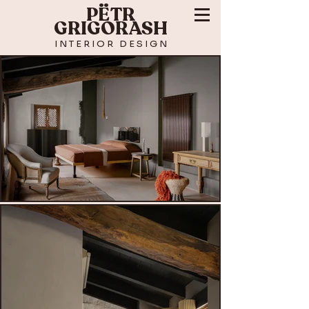
PЁTR
GRIGORASH
I N T E R I O R
D
E S I G N